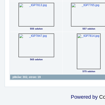
555 odsłon
557 odsłon
565 odsłon
575 odsłon
plików: 302, stron: 19
Powered by
Co