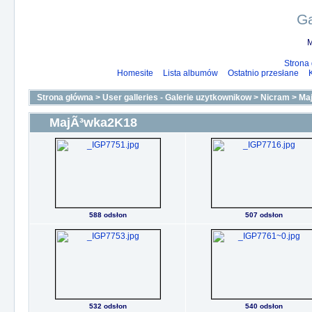
Ga
M
Strona
Homesite
Lista albumów
Ostatnio przesłane
Strona główna
>
User galleries - Galerie uzytkownikow
>
Nicram
>
Ma
MajÃ³wka2K18
588 odsłon
507 odsłon
532 odsłon
540 odsłon