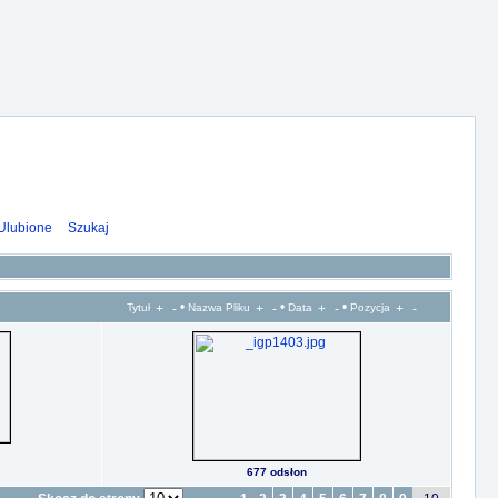
Ulubione
Szukaj
•
•
•
Tytuł
Nazwa Pliku
Data
Pozycja
677 odsłon