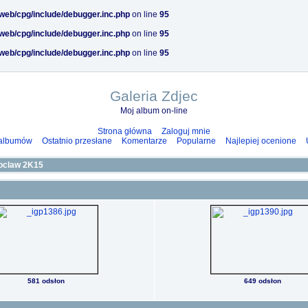
/web/cpg/include/debugger.inc.php
on line
95
/web/cpg/include/debugger.inc.php
on line
95
/web/cpg/include/debugger.inc.php
on line
95
Galeria Zdjec
Moj album on-line
Strona główna
Zaloguj mnie
 albumów
Ostatnio przesłane
Komentarze
Popularne
Najlepiej ocenione
oclaw 2K15
581 odsłon
649 odsłon