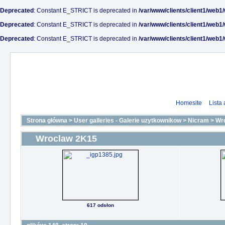
Deprecated
: Constant E_STRICT is deprecated in
/var/www/clients/client1/web1
Deprecated
: Constant E_STRICT is deprecated in
/var/www/clients/client1/web1
Deprecated
: Constant E_STRICT is deprecated in
/var/www/clients/client1/web1
Homesite
Lista
Strona główna
>
User galleries - Galerie uzytkownikow
>
Nicram
>
Wr
Wroclaw 2K15
617 odsłon