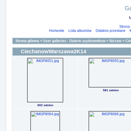
Ga
M
Strona
Homesite
Lista albumów
Ostatnio przesłane
Strona główna
>
User galleries - Galerie uzytkownikow
>
Nicram
>
Ci
CiechanowWarszawa2K14
581 odsłon
602 odsłon