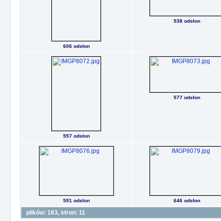
538 odsłon
606 odsłon
577 odsłon
557 odsłon
591 odsłon
646 odsłon
plików: 163, stron: 11