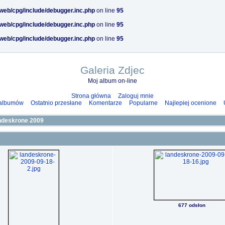
/web/cpg/include/debugger.inc.php
on line
95
/web/cpg/include/debugger.inc.php
on line
95
/web/cpg/include/debugger.inc.php
on line
95
Galeria Zdjec
Moj album on-line
Strona główna
Zaloguj mnie
 albumów
Ostatnio przesłane
Komentarze
Popularne
Najlepiej ocenione
ndeskrone 2009
677 odsłon