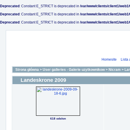
Deprecated
: Constant E_STRICT is deprecated in
/var/www/clients/client1/web1
Deprecated
: Constant E_STRICT is deprecated in
/var/www/clients/client1/web1
Deprecated
: Constant E_STRICT is deprecated in
/var/www/clients/client1/web1
Homesite
Lista
Strona główna
>
User galleries - Galerie uzytkownikow
>
Nicram
>
La
Landeskrone 2009
618 odsłon