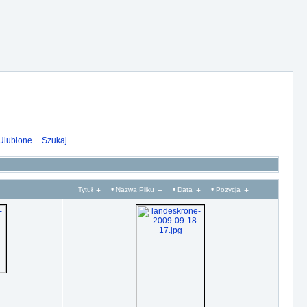
Ulubione
Szukaj
•
•
•
Tytuł
Nazwa Pliku
Data
Pozycja