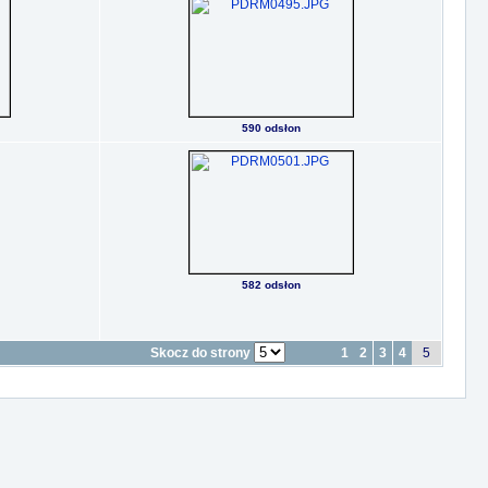
590 odsłon
582 odsłon
Skocz do strony
1
2
3
4
5