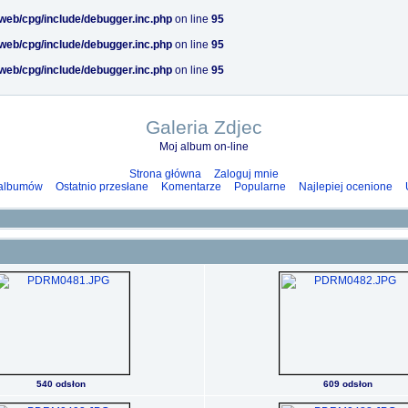
/web/cpg/include/debugger.inc.php
on line
95
/web/cpg/include/debugger.inc.php
on line
95
/web/cpg/include/debugger.inc.php
on line
95
Galeria Zdjec
Moj album on-line
Strona główna
Zaloguj mnie
 albumów
Ostatnio przesłane
Komentarze
Popularne
Najlepiej ocenione
540 odsłon
609 odsłon