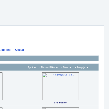
Ulubione
Szukaj
•
•
•
Tytuł
Nazwa Pliku
Data
Pozycja
573 odsłon