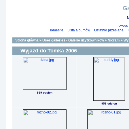
Ga
M
Strona
Homesite
Lista albumów
Ostatnio przesłane
Strona główna
>
User galleries - Galerie uzytkownikow
>
Nicram
>
Wy
Wyjazd do Tomka 2006
869 odsłon
956 odsłon