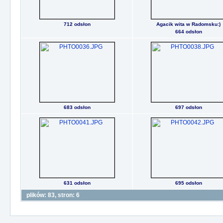
712 odsłon
Agacik wita w Radomsku:)
664 odsłon
683 odsłon
697 odsłon
631 odsłon
695 odsłon
plików: 83, stron: 6