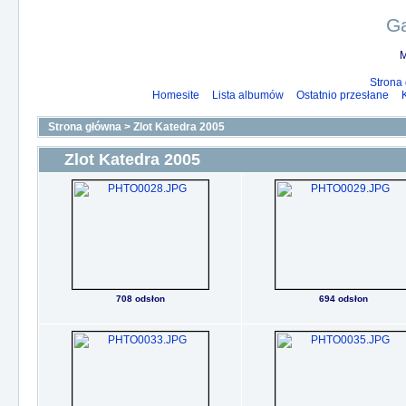
Ga
M
Strona
Homesite
Lista albumów
Ostatnio przesłane
Strona główna
>
Zlot Katedra 2005
Zlot Katedra 2005
708 odsłon
694 odsłon