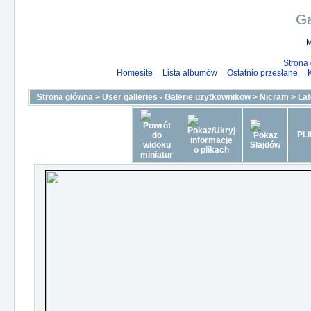
Ga
M
Strona
Homesite
Lista albumów
Ostatnio przesłane
Strona główna
>
User galleries - Galerie uzytkownikow
>
Nicram
>
La
PLI