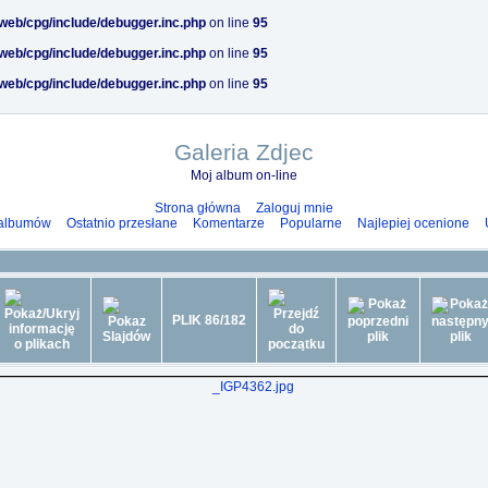
/web/cpg/include/debugger.inc.php
on line
95
/web/cpg/include/debugger.inc.php
on line
95
/web/cpg/include/debugger.inc.php
on line
95
Galeria Zdjec
Moj album on-line
Strona główna
Zaloguj mnie
 albumów
Ostatnio przesłane
Komentarze
Popularne
Najlepiej ocenione
PLIK 86/182