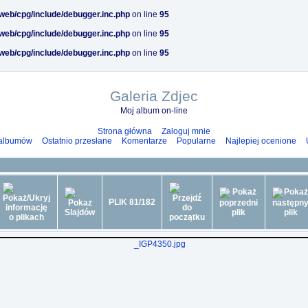
/web/cpg/include/debugger.inc.php
on line
95
/web/cpg/include/debugger.inc.php
on line
95
/web/cpg/include/debugger.inc.php
on line
95
Galeria Zdjec
Moj album on-line
Strona główna
Zaloguj mnie
 albumów
Ostatnio przesłane
Komentarze
Popularne
Najlepiej ocenione
PLIK 81/182