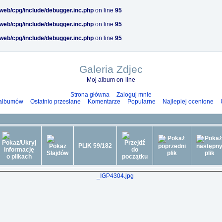
/web/cpg/include/debugger.inc.php
on line
95
/web/cpg/include/debugger.inc.php
on line
95
/web/cpg/include/debugger.inc.php
on line
95
Galeria Zdjec
Moj album on-line
Strona główna
Zaloguj mnie
 albumów
Ostatnio przesłane
Komentarze
Popularne
Najlepiej ocenione
PLIK 59/182