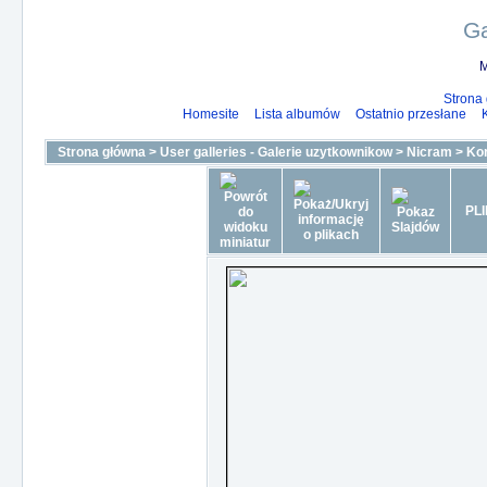
Ga
M
Strona
Homesite
Lista albumów
Ostatnio przesłane
Strona główna
>
User galleries - Galerie uzytkownikow
>
Nicram
>
Ko
PLI