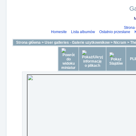
Ga
M
Strona
Homesite
Lista albumów
Ostatnio przesłane
Strona główna
>
User galleries - Galerie uzytkownikow
>
Nicram
>
The
PLI