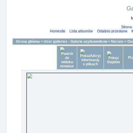
Ga
M
Strona
Homesite
Lista albumów
Ostatnio przesłane
Strona główna
>
User galleries - Galerie uzytkownikow
>
Nicram
>
Oso
PL