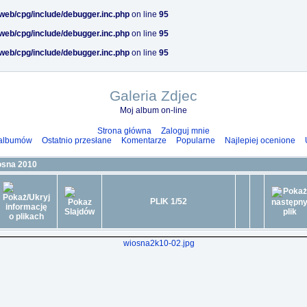
/web/cpg/include/debugger.inc.php
on line
95
/web/cpg/include/debugger.inc.php
on line
95
/web/cpg/include/debugger.inc.php
on line
95
Galeria Zdjec
Moj album on-line
Strona główna
Zaloguj mnie
 albumów
Ostatnio przesłane
Komentarze
Popularne
Najlepiej ocenione
osna 2010
PLIK 1/52