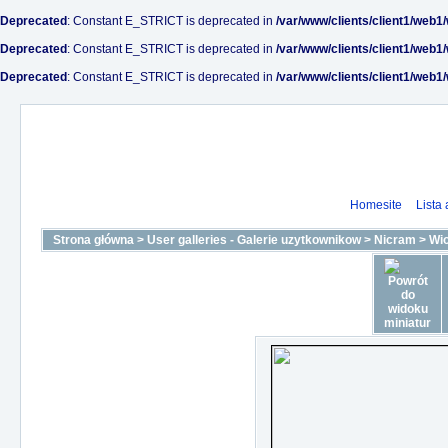
Deprecated
: Constant E_STRICT is deprecated in
/var/www/clients/client1/web1
Deprecated
: Constant E_STRICT is deprecated in
/var/www/clients/client1/web1
Deprecated
: Constant E_STRICT is deprecated in
/var/www/clients/client1/web1
Homesite
Lista
Strona główna
>
User galleries - Galerie uzytkownikow
>
Nicram
>
Wi