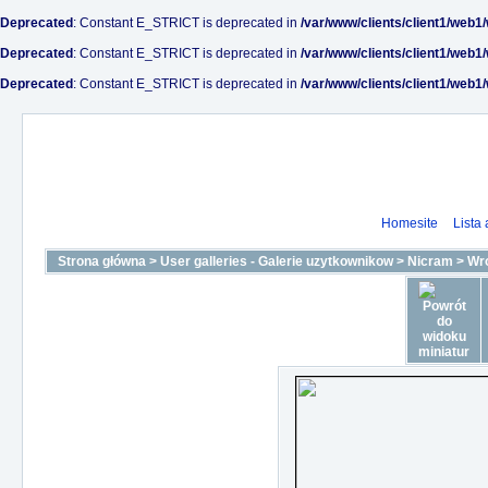
Deprecated
: Constant E_STRICT is deprecated in
/var/www/clients/client1/web1
Deprecated
: Constant E_STRICT is deprecated in
/var/www/clients/client1/web1
Deprecated
: Constant E_STRICT is deprecated in
/var/www/clients/client1/web1
Homesite
Lista
Strona główna
>
User galleries - Galerie uzytkownikow
>
Nicram
>
Wr