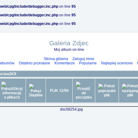
/web/cpg/include/debugger.inc.php
on line
95
/web/cpg/include/debugger.inc.php
on line
95
/web/cpg/include/debugger.inc.php
on line
95
Galeria Zdjec
Moj album on-line
Strona główna
Zaloguj mnie
 albumów
Ostatnio przesłane
Komentarze
Popularne
Najlepiej ocenione
oclaw2K9
PLIK 12/56