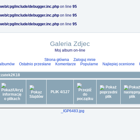
/web/cpg/include/debugger.inc.php
on line
95
/web/cpg/include/debugger.inc.php
on line
95
/web/cpg/include/debugger.inc.php
on line
95
Galeria Zdjec
Moj album on-line
Strona główna
Zaloguj mnie
 albumów
Ostatnio przesłane
Komentarze
Popularne
Najlepiej ocenione
czatek2K18
PLIK 4/127