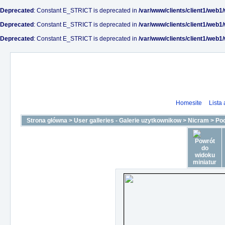
Deprecated
: Constant E_STRICT is deprecated in
/var/www/clients/client1/web1
Deprecated
: Constant E_STRICT is deprecated in
/var/www/clients/client1/web1
Deprecated
: Constant E_STRICT is deprecated in
/var/www/clients/client1/web1
Homesite
Lista
Strona główna
>
User galleries - Galerie uzytkownikow
>
Nicram
>
Po