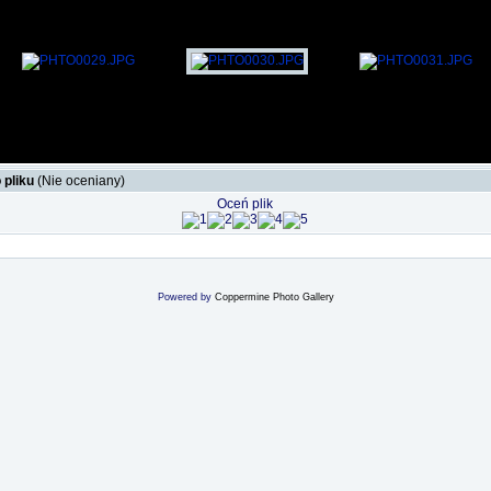
 pliku
(Nie oceniany)
Oceń plik
Powered by
Coppermine Photo Gallery