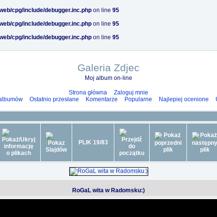
/web/cpg/include/debugger.inc.php
on line
95
/web/cpg/include/debugger.inc.php
on line
95
/web/cpg/include/debugger.inc.php
on line
95
Galeria Zdjec
Moj album on-line
Strona główna
Zaloguj mnie
 albumów
Ostatnio przesłane
Komentarze
Popularne
Najlepiej ocenione
PLIK 19/83
RoGaL wita w Radomsku:)